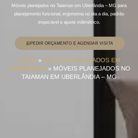
Móveis planejados no Taiaman em Uberlândia – MG para
planejamento funcional, ergonomia no dia a dia, padrão
impecável e ajuste milimétrico.
PEDIR ORÇAMENTO E AGENDAR VISITA
HOME
»
MÓVEIS PLANEJADOS EM
UBERLÂNDIA
»
MÓVEIS PLANEJADOS NO
TAIAMAN EM UBERLÂNDIA – MG