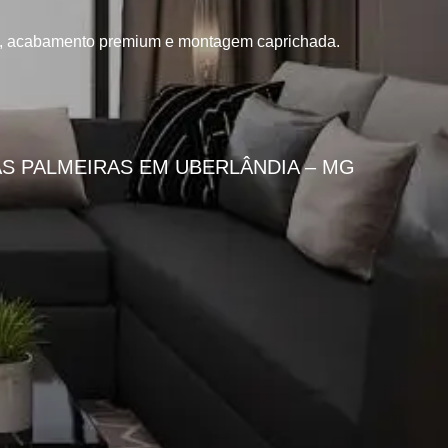
ia, acabamento premium e montagem caprichada.
S PALMEIRAS EM UBERLÂNDIA – MG