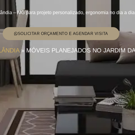
ândia – MG para projeto personalizado, ergonomia no dia a d
SOLICITAR ORÇAMENTO E AGENDAR VISITA
LÂNDIA
»
MÓVEIS PLANEJADOS NO JARDIM DA