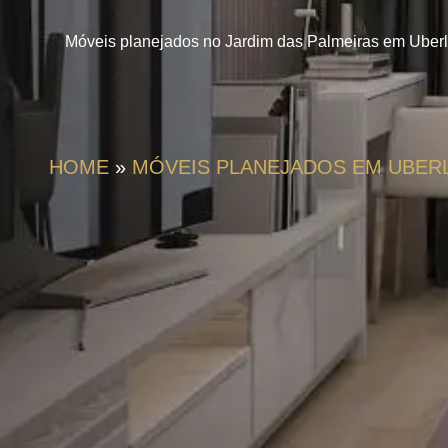
Móveis planejados no Jardim das Palmeiras em Uberl
HOME
»
MÓVEIS PLANEJADOS EM UBER