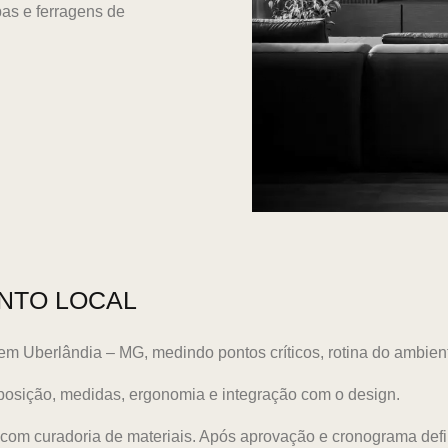
as e ferragens de
NTO LOCAL
m Uberlândia – MG, medindo pontos críticos, rotina do ambien
sição, medidas, ergonomia e integração com o design.
s, com curadoria de materiais. Após aprovação e cronograma d