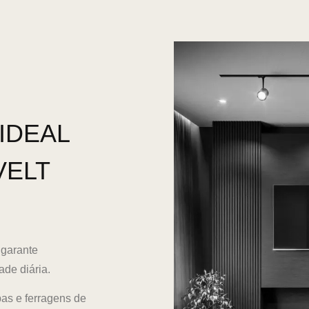
IDEAL
VELT
 garante
de diária.
as e ferragens de