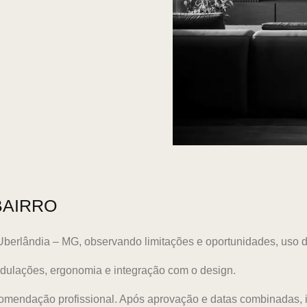
BAIRRO
 Uberlândia – MG, observando limitações e oportunidades, uso
odulações, ergonomia e integração com o design.
comendação profissional. Após aprovação e datas combinadas, 