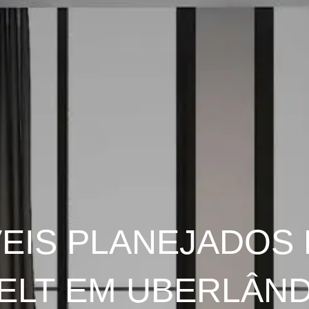
EIS PLANEJADOS 
LT EM UBERLÂNDI