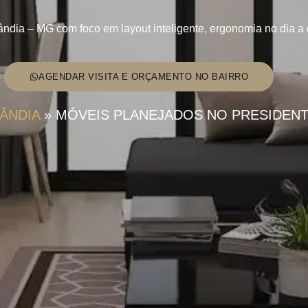
dia – MG com foco em layout inteligente, ergonomia no dia a di
AGENDAR VISITA E ORÇAMENTO NO BAIRRO
ÂNDIA
»
MÓVEIS PLANEJADOS NO PRESIDENT