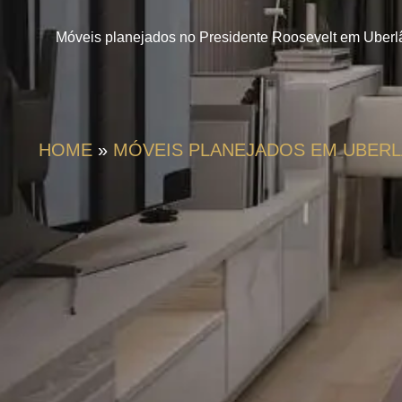
Móveis planejados no Presidente Roosevelt em Uberlân
HOME
»
MÓVEIS PLANEJADOS EM UBERL