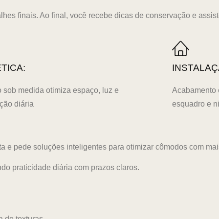
hes finais. Ao final, você recebe dicas de conservação e assist
TICA:
INSTALAÇ
o sob medida otimiza espaço, luz e
Acabamento c
ação diária
esquadro e n
e pede soluções inteligentes para otimizar cômodos com mais f
o praticidade diária com prazos claros.
 de texturas.