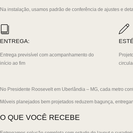
Na instalação, usamos padrão de conferência de ajustes e detal
ENTREGA:
ESTÉ
Entrega previsível com acompanhamento do
Projet
início ao fim
circul
No Presidente Roosevelt em Uberlândia – MG, cada metro conta 
Móveis planejados bem projetados reduzem bagunça, entregand
O QUE VOCÊ RECEBE
Entregamos solução completa com estudo de layout e curadoria