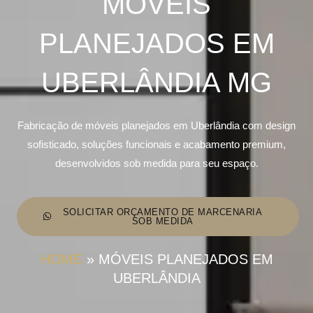
MÓVEIS
PLANEJADOS EM
UBERLÂNDIA MG
Fabricação de móveis planejados em Uberlândia com design
sofisticado, soluções funcionais e acabamento premium,
desenvolvidos sob medida para seu espaço.
SOLICITAR ORÇAMENTO DE MARCENARIA
SOB MEDIDA
HOME
»
MÓVEIS PLANEJADOS EM
UBERLÂNDIA