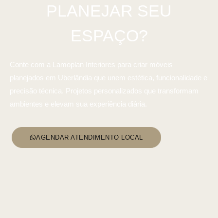
PLANEJAR
SEU
ESPAÇO?
Conte com a Lamoplan Interiores para criar móveis
planejados em Uberlândia que unem estética, funcionalidade e
precisão técnica. Projetos personalizados que transformam
ambientes e elevam sua experiência diária.
AGENDAR ATENDIMENTO LOCAL