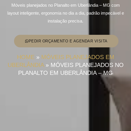
Móveis planejados no Planalto em Uberlândia – MG com
layout inteligente, ergonomia no dia a dia, padrão impecável e
instalação precisa.
PEDIR ORÇAMENTO E AGENDAR VISITA
HOME
»
MÓVEIS PLANEJADOS EM
UBERLÂNDIA
»
MÓVEIS PLANEJADOS NO
PLANALTO EM UBERLÂNDIA – MG