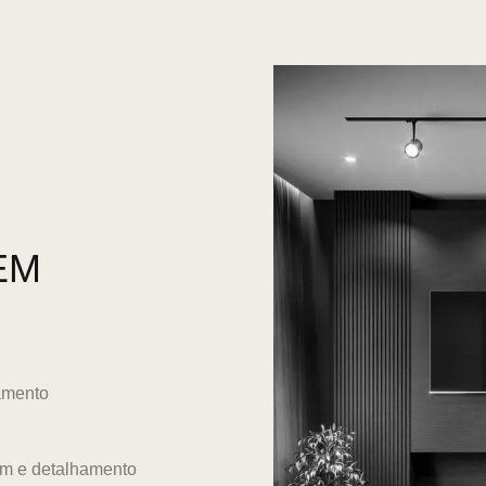
EM
amento
ium e detalhamento