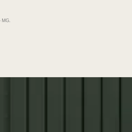
– MG.