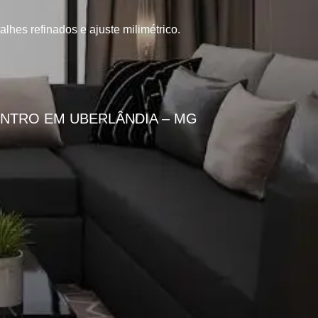
lhes refinados e ajuste milimétrico.
NTRO EM UBERLÂNDIA – MG