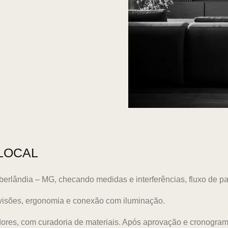
LOCAL
lândia – MG, checando medidas e interferências, fluxo de pa
visões, ergonomia e conexão com iluminação.
ores, com curadoria de materiais. Após aprovação e cronogra