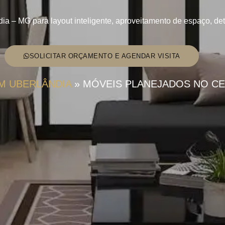
 – MG para layout inteligente, aproveitamento de espaço, deta
SOLICITAR ORÇAMENTO E AGENDAR VISITA
M UBERLÂNDIA
»
MÓVEIS PLANEJADOS NO CE