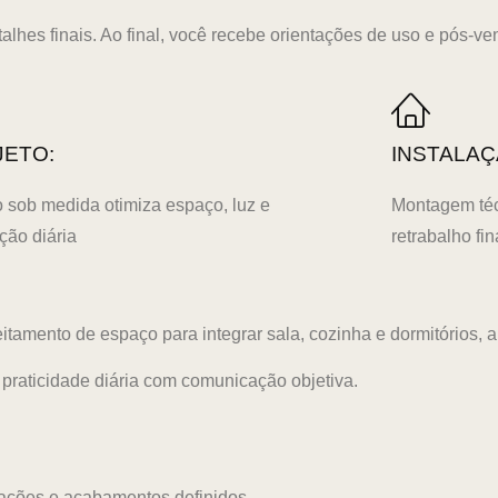
lhes finais. Ao final, você recebe orientações de uso e pós-ve
JETO:
INSTALAÇ
o sob medida otimiza espaço, luz e
Montagem técn
ação diária
retrabalho fin
amento de espaço para integrar sala, cozinha e dormitórios, ap
praticidade diária com comunicação objetiva.
ações e acabamentos definidos.