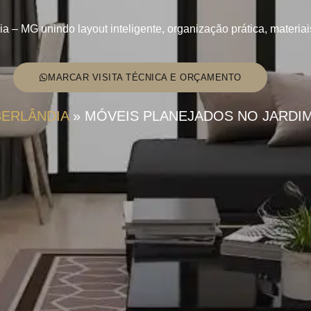
a – MG unindo layout inteligente, organização prática, materia
MARCAR VISITA TÉCNICA E ORÇAMENTO
BERLÂNDIA
»
MÓVEIS PLANEJADOS NO JARDIM