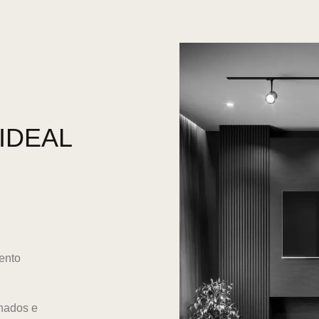
IDEAL
ento
onados e