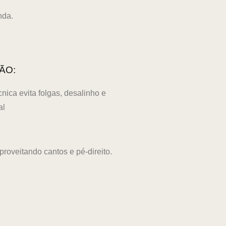
nda.
ÃO:
ica evita folgas, desalinho e
al
roveitando cantos e pé-direito.