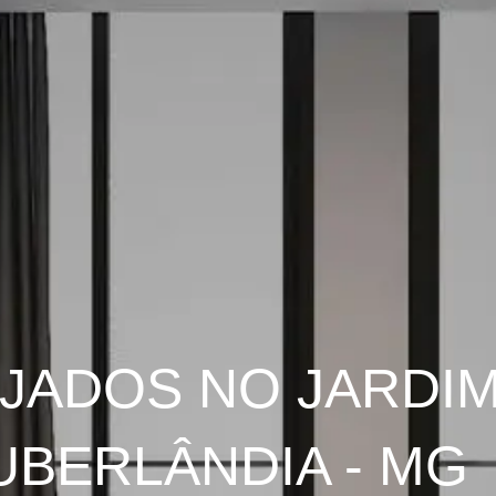
JADOS NO JARDIM
UBERLÂNDIA - MG