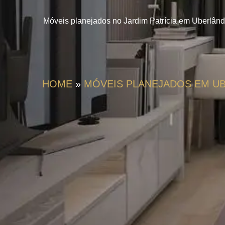
Móveis planejados no Jardim Patrícia em Uberlândi
HOME
»
MÓVEIS PLANEJADOS EM U