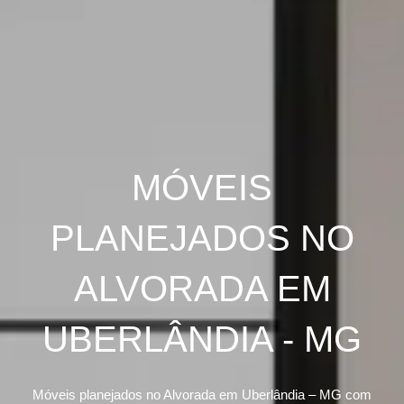
MÓVEIS
PLANEJADOS NO
ALVORADA EM
UBERLÂNDIA - MG
Móveis planejados no Alvorada em Uberlândia – MG com