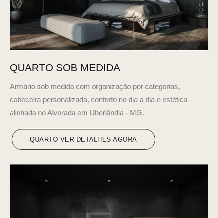
QUARTO SOB MEDIDA
Armário sob medida com organização por categorias,
cabeceira personalizada, conforto no dia a dia e estética
alinhada no Alvorada em Uberlândia - MG.
QUARTO VER DETALHES AGORA