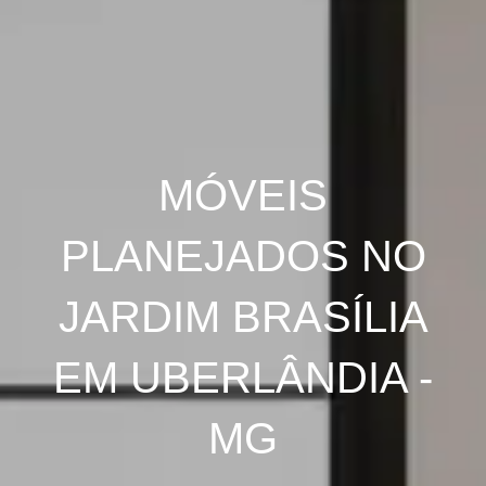
MÓVEIS
PLANEJADOS NO
JARDIM BRASÍLIA
EM UBERLÂNDIA -
MG