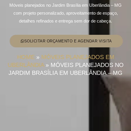
Móveis planejados no Jardim Brasília em Uberlândia – MG
com projeto personalizado, aproveitamento de espaço,
detalhes refinados e entrega sem dor de cabeça.
SOLICITAR ORÇAMENTO E AGENDAR VISITA
HOME
»
MÓVEIS PLANEJADOS EM
UBERLÂNDIA
»
MÓVEIS PLANEJADOS NO
JARDIM BRASÍLIA EM UBERLÂNDIA – MG