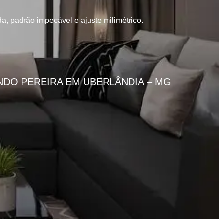
, padrão impecável e ajuste milimétrico.
DO PEREIRA EM UBERLÂNDIA – MG