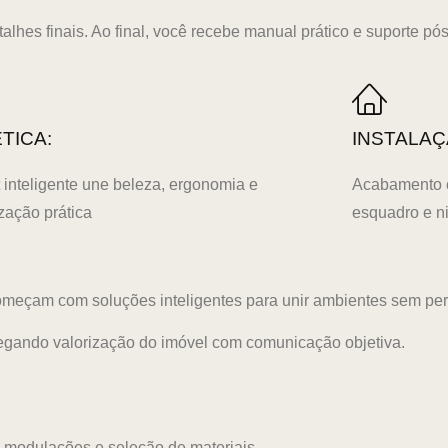
alhes finais. Ao final, você recebe manual prático e suporte pó
TICA:
INSTALAÇ
 inteligente une beleza, ergonomia e
Acabamento c
zação prática
esquadro e n
eçam com soluções inteligentes para unir ambientes sem perde
egando valorização do imóvel com comunicação objetiva.
 modulações e seleção de materiais.