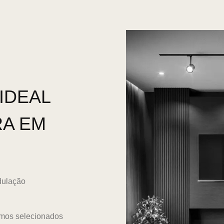
IDEAL
RA EM
dulação
umos selecionados