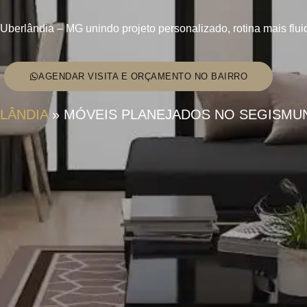
erlândia – MG unindo projeto personalizado, rotina mais fluida
AGENDAR VISITA E ORÇAMENTO NO BAIRRO
LÂNDIA
»
MÓVEIS PLANEJADOS NO SEGISMUN