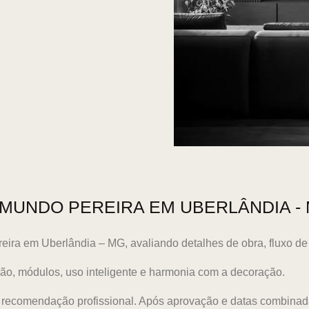
MUNDO PEREIRA EM UBERLÂNDIA -
ra em Uberlândia – MG, avaliando detalhes de obra, fluxo de 
o, módulos, uso inteligente e harmonia com a decoração.
om recomendação profissional. Após aprovação e datas combina