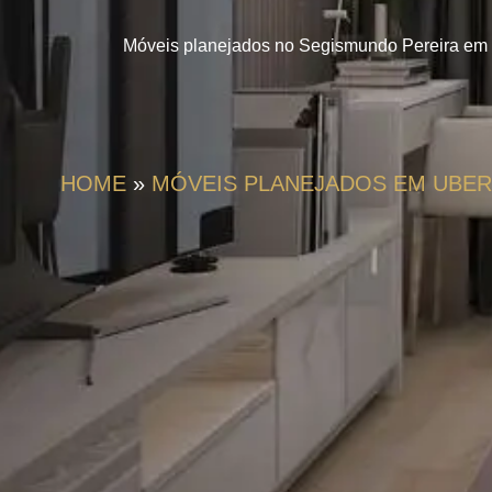
Móveis planejados no Segismundo Pereira em Ub
HOME
»
MÓVEIS PLANEJADOS EM UBER