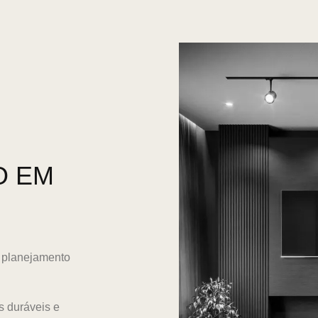
O EM
a planejamento
s duráveis e