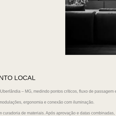
NTO LOCAL
rlândia – MG, medindo pontos críticos, fluxo de passagem e 
 modulações, ergonomia e conexão com iluminação.
om curadoria de materiais. Após aprovação e datas combinadas,