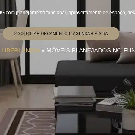
 com planejamento funcional, aproveitamento de espaço, deta
SOLICITAR ORÇAMENTO E AGENDAR VISITA
 UBERLÂNDIA
»
MÓVEIS PLANEJADOS NO FUN