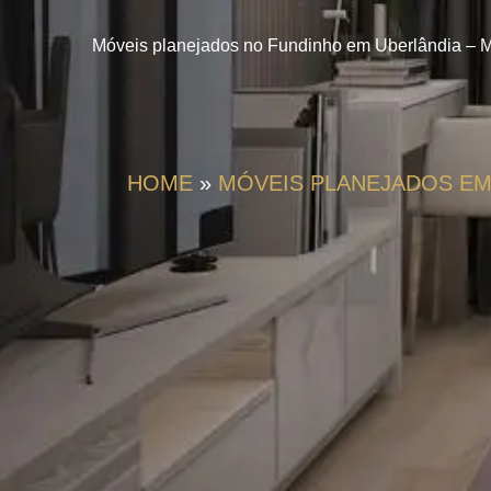
Móveis planejados no Fundinho em Uberlândia – MG
HOME
»
MÓVEIS PLANEJADOS EM