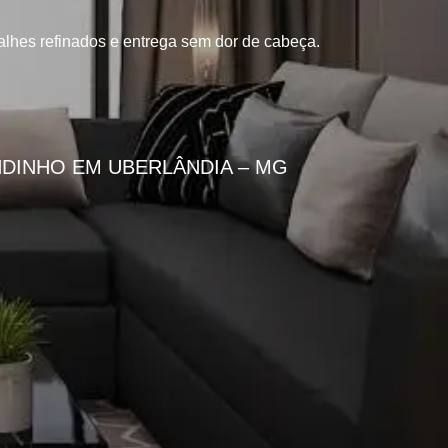
lhes refinados e entrega sem dor de cabeça.
DINHO EM UBERLÂNDIA – MG