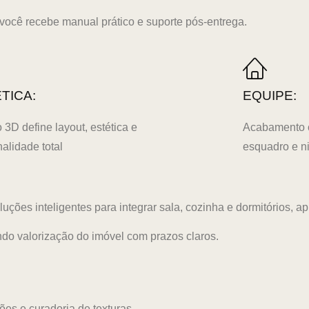
, você recebe manual prático e suporte pós-entrega.
TICA:
EQUIPE:
o 3D define layout, estética e
Acabamento c
nalidade total
esquadro e n
es inteligentes para integrar sala, cozinha e dormitórios, apr
o valorização do imóvel com prazos claros.
es e curadoria de texturas.