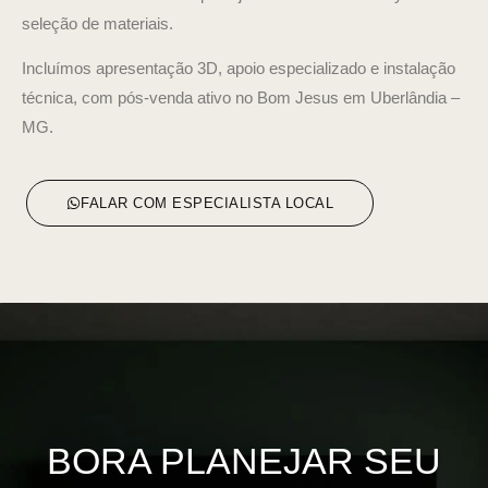
seleção de materiais.
Incluímos apresentação 3D, apoio especializado e instalação
técnica, com pós-venda ativo no Bom Jesus em Uberlândia –
MG.
FALAR COM ESPECIALISTA LOCAL
BORA PLANEJAR SEU