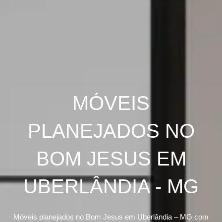
MÓVEIS
PLANEJADOS NO
BOM JESUS EM
UBERLÂNDIA - MG
Móveis planejados no Bom Jesus em Uberlândia – MG com