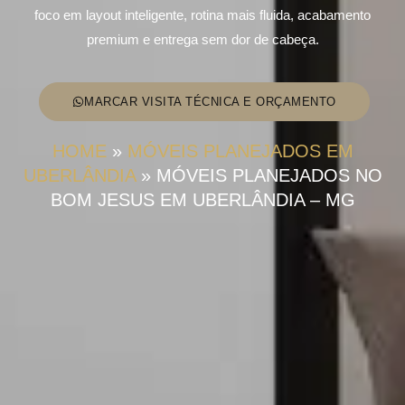
foco em layout inteligente, rotina mais fluida, acabamento
premium e entrega sem dor de cabeça.
MARCAR VISITA TÉCNICA E ORÇAMENTO
HOME
»
MÓVEIS PLANEJADOS EM
UBERLÂNDIA
»
MÓVEIS PLANEJADOS NO
BOM JESUS EM UBERLÂNDIA – MG