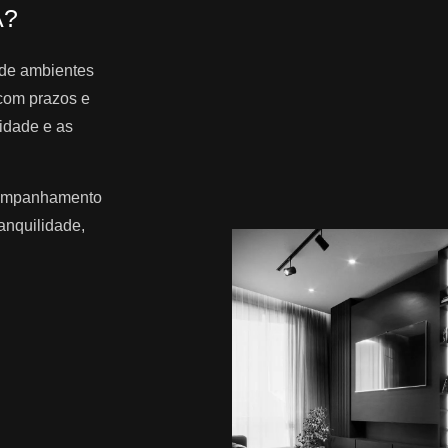
A?
 de ambientes
com prazos e
tidade e as
acompanhamento
anquilidade,