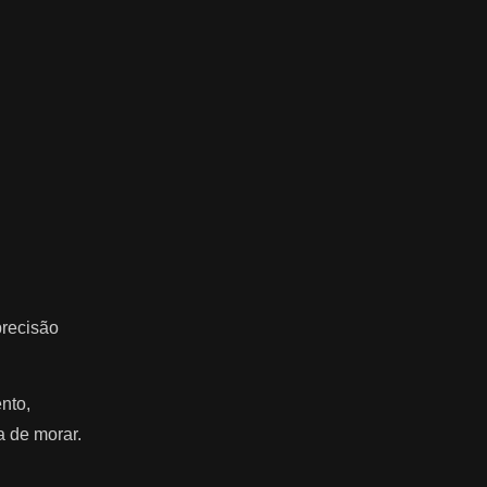
precisão
nto,
a de morar.