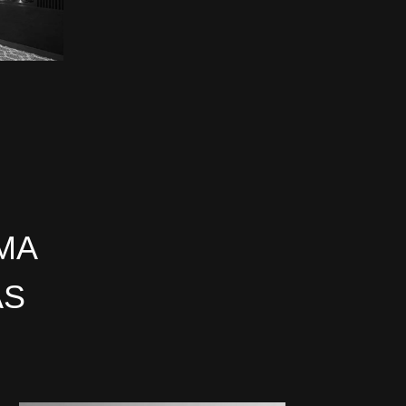
MA
AS